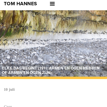
Skip
TOM HANNES
to
main
navigation
ELKE DAG BEGINT (191): ARMEN EN OGEN HEBBEN
OF ARMEN EN OGEN ZIJN.
10 juli
Case