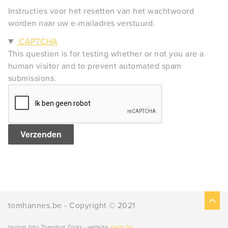
Instructies voor het resetten van het wachtwoord
worden naar uw e-mailadres verstuurd.
Verbergen
CAPTCHA
This question is for testing whether or not you are a
human visitor and to prevent automated spam
submissions.
tomhannes.be - Copyright
©
2021
banner foto Theodoor Dirkx - website
startx.be