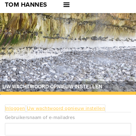
Skip
TOM HANNES
to
main
navigation
UW WACHTWOORD OPNIEUW INSTELLEN
Primaire
Inloggen
Uw wachtwoord opnieuw instellen
(actieve
tabblad)
Gebruikersnaam of e-mailadres
tabs