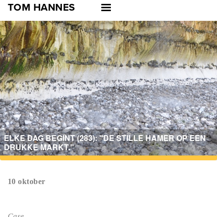
Skip
TOM HANNES
to
main
navigation
ELKE DAG BEGINT (283): "DE STILLE HAMER OP EEN
DRUKKE MARKT."
10 oktober
Case