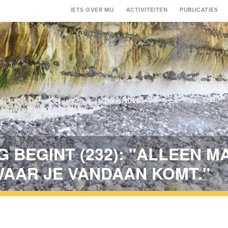
Main
IETS OVER MIJ
ACTIVITEITEN
PUBLICATIES
navigation
G BEGINT (232): "ALLEEN M
AAR JE VANDAAN KOMT."