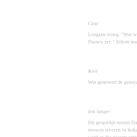
Case
Longtan vroeg: “Wat we
Daowu zei: “Alleen ma
Kort
Wat genereert de genera
Iets langer
Dit gesprekje tussen D
eeuwen tevoren in Indi