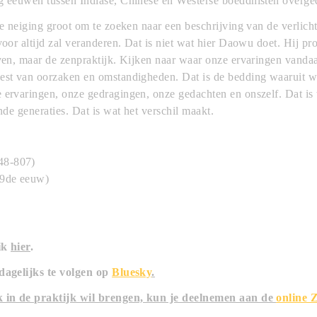
ig eeuwen tussen Indiase, Chinese en Westerse boeddhisten overg
 de neiging groot om te zoeken naar een beschrijving van de verlich
voor altijd zal veranderen. Dat is niet wat hier Daowu doet. Hij pro
ijven, maar de zenpraktijk. Kijken naar waar onze ervaringen vand
nest van oorzaken en omstandigheden. Dat is de bedding waaruit
e ervaringen, onze gedragingen, onze gedachten en onszelf. Dat i
ende generaties. Dat is wat het verschil maakt.
48-807)
(9de eeuw)
lik
hier
.
 dagelijks te volgen op
Bluesky
.
ok in de praktijk wil brengen, kun je deelnemen aan de
online Z