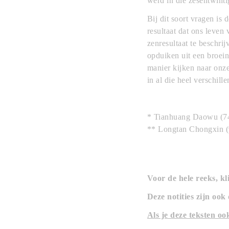
werd in die zesentwint
Bij dit soort vragen is
resultaat dat ons leven 
zenresultaat te beschr
opduiken uit een broei
manier kijken naar onz
in al die heel verschill
* Tianhuang Daowu (7
** Longtan Chongxin 
Voor de hele reeks, k
Deze notities zijn ook
Als je deze teksten o