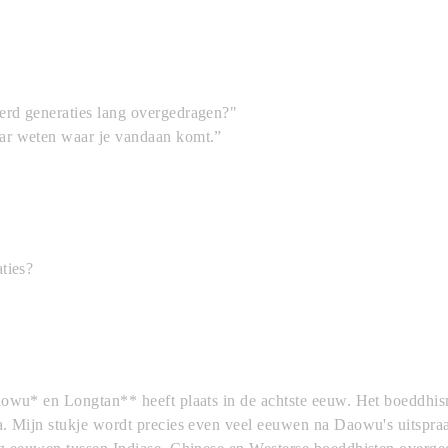
rd generaties lang overgedragen?"
ar weten waar je vandaan komt.”
ties?
aowu* en Longtan** heeft plaats in de achtste eeuw. Het boeddhis
a. Mijn stukje wordt precies even veel eeuwen na Daowu's uitspra