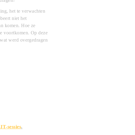
edragen?
ting, het te verwachten
beert niet het
aan komen. Hoe ze
 we voortkomen. Op deze
s wat werd overgedragen
IT-sessies
.