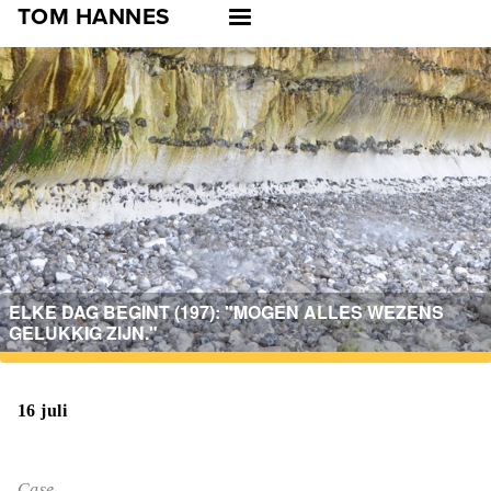
Skip
TOM HANNES
to
main
navigation
ELKE DAG BEGINT (197): "MOGEN ALLES WEZENS
GELUKKIG ZIJN."
16 juli
Case