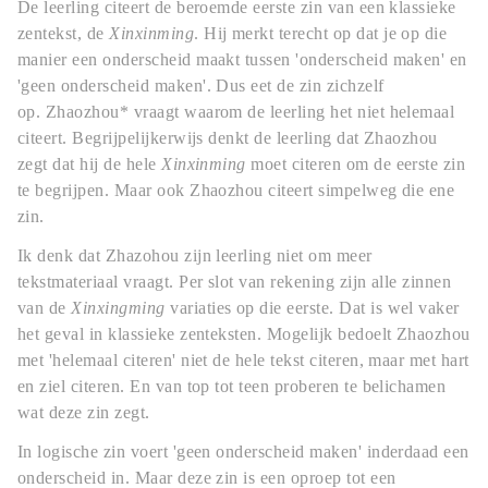
De leerling citeert de beroemde eerste zin van een klassieke
zentekst, de
Xinxinming
. Hij merkt terecht op dat je op die
manier een onderscheid maakt tussen 'onderscheid maken' en
'geen onderscheid maken'. Dus eet de zin zichzelf
op.
Zhaozhou* vraagt waarom de leerling het niet helemaal
citeert. Begrijpelijkerwijs denkt de leerling dat Zhaozhou
zegt dat hij de hele
Xinxinming
moet citeren om de eerste zin
te begrijpen.
Maar ook Zhaozhou citeert simpelweg die ene
zin.
Ik denk dat Zhazohou zijn leerling niet om meer
tekstmateriaal vraagt. Per slot van rekening zijn alle zinnen
van de
Xinxingming
variaties op die eerste. Dat is wel vaker
het geval in klassieke zenteksten. Mogelijk bedoelt Zhaozhou
met 'helemaal citeren' niet de hele tekst citeren, maar met hart
en ziel citeren. En van top tot teen proberen te belichamen
wat deze zin zegt.
In logische zin voert 'geen onderscheid maken' inderdaad een
onderscheid in. Maar deze zin is een oproep tot een