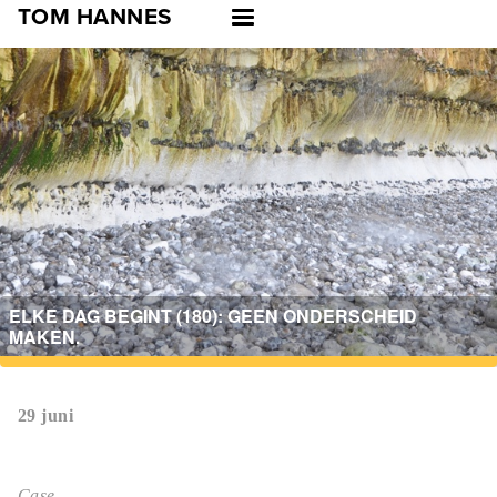
Skip
TOM HANNES
to
main
navigation
ELKE DAG BEGINT (180): GEEN ONDERSCHEID
MAKEN.
29 juni
Case