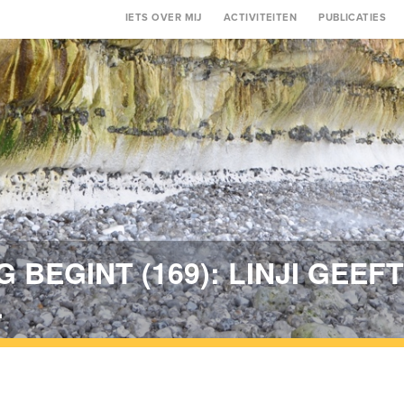
Main
IETS OVER MIJ
ACTIVITEITEN
PUBLICATIES
navigation
 BEGINT (169): LINJI GEEF
.