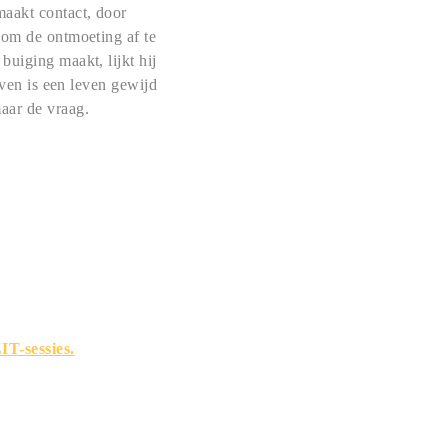
maakt contact, door
 om de ontmoeting af te
uiging maakt, lijkt hij
even is een leven gewijd
aar de vraag.
IT-sessies.