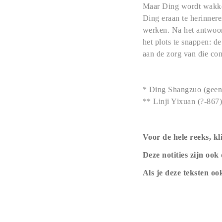
Maar Ding wordt wakker 
Ding eraan te herinnere
werken. Na het antwoord
het plots te snappen: de
aan de zorg van die co
* Ding Shangzuo (geen 
** Linji Yixuan
(?-867)
Voor de hele reeks, k
Deze notities zijn ook
Als je deze teksten o