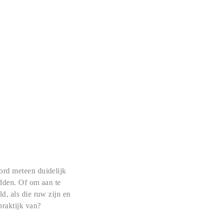
ord meteen duidelijk
udden. Of om aan te
d, als die ruw zijn en
praktijk van?