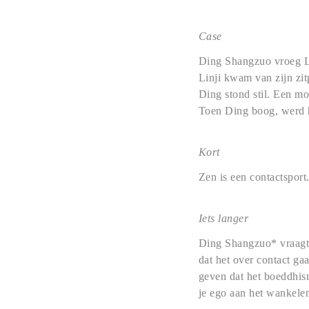
Case
Ding Shangzuo vroeg Li
Linji kwam van zijn zi
Ding stond stil. Een mo
Toen Ding boog, werd hi
Kort
Zen is een contactsport
Iets langer
Ding Shangzuo* vraagt 
dat het over contact ga
geven dat het boeddhism
je ego aan het wankele