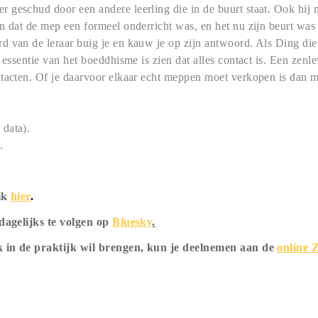
geschud door een andere leerling die in de buurt staat. Ook hij 
n dat de mep een formeel onderricht was, en het nu zijn beurt was
 van de leraar buig je en kauw je op zijn antwoord. Als Ding die b
 essentie van het boeddhisme is zien dat alles contact is. Een zenl
ntacten. Of je daarvoor elkaar echt meppen moet verkopen is dan m
data).
.
lik
hier
.
 dagelijks te volgen op
Bluesky
.
ok in de praktijk wil brengen, kun je deelnemen aan de
online Z