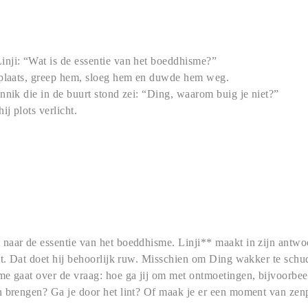
nji: “Wat is de essentie van het boeddhisme?”
tplaats, greep hem, sloeg hem en duwde hem weg.
nnik die in de buurt stond zei: “Ding, waarom buig je niet?”
j plots verlicht.
.
naar de essentie van het boeddhisme. Linji** maakt in zijn antwo
at. Dat doet hij behoorlijk ruw. Misschien om Ding wakker te sch
e gaat over de vraag: hoe ga jij om met ontmoetingen, bijvoorbeel
n brengen? Ga je door het lint? Of maak je er een moment van zen