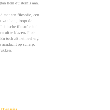
gtan hem duisternis aan.
nd met een filosofie, een
t van bent, loopt de
dhistische filosofie had
n uit te blazen. Plots
En toch zit het heel erg
je aandacht op scherp.
drukken.
IT-sessies.