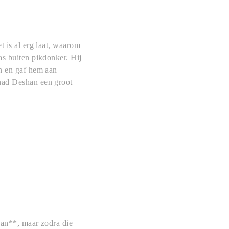
t is al erg laat, waarom
as buiten pikdonker. Hij
an en gaf hem aan
 had Deshan een groot
shan**, maar zodra die