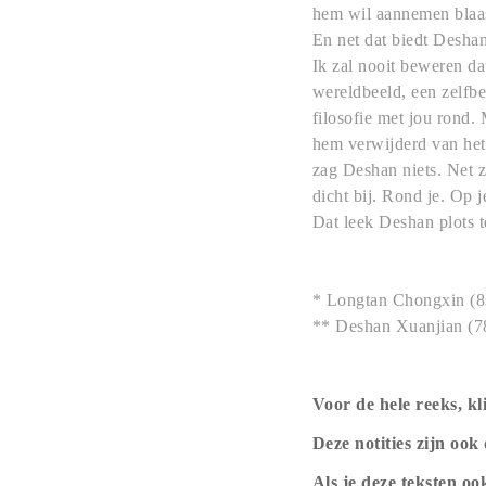
hem wil aannemen blaast
En net dat biedt Deshan
Ik zal nooit beweren dat
wereldbeeld, een zelfbee
filosofie met jou rond. 
hem verwijderd van het 
zag Deshan niets. Net z
dicht bij. Rond je. Op j
Dat leek Deshan plots t
* Longtan Chongxin (8
** Deshan Xuanjian (7
Voor de hele reeks, k
Deze notities zijn ook
Als je deze teksten o