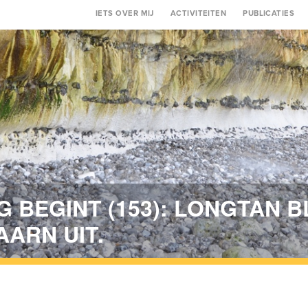
Main
IETS OVER MIJ
ACTIVITEITEN
PUBLICATIES
navigation
G BEGINT (153): LONGTAN 
AARN UIT.