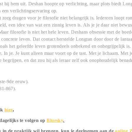
 hij hem uit. Deshan hoopte op verlichting, maar plots biedt Lon
 een verlichtingservaring op.
 zorg dragen voor je filosofie niet belangrijk is. Iedereen loopt ro
ld, een idee van wat een zinnig leven is. Als je je daar niet bewus
Maar filosofie is niet het hele leven. Deshans obsessie met de boed
concrete leven. Dat contact herstelde Longtan door door de lantaar
oals het geleefde leven grotendeels onbekend en onbegrijpelijk is. 
e. In je. Je kunt alleen maar voort op de tast. Met je lichaam. Met 
e begrijpen, en dat zou hij als leraar zelf ook onophoudelijk bena
ste-9de eeuw).
81-867).
lik
hier
.
 dagelijks te volgen op
Bluesky
.
ok in de praktijk wil brengen, kun je deelnemen aan de
online Z