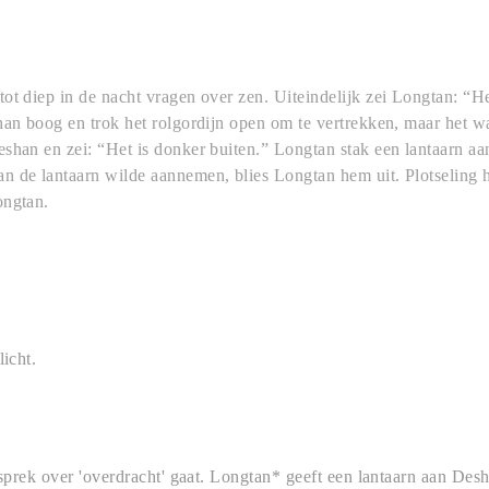
ot diep in de nacht vragen over zen. Uiteindelijk zei Longtan: “He
han boog en trok het rolgordijn open om te vertrekken, maar het w
shan en zei: “Het is donker buiten.” Longtan stak een lantaarn a
n de lantaarn wilde aannemen, blies Longtan hem uit. Plotseling
ongtan.
licht.
gesprek over 'overdracht' gaat. Longtan* geeft een lantaarn aan De