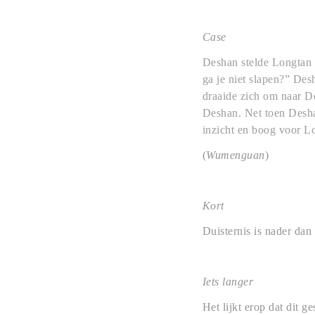
Case
Deshan stelde Longtan t
ga je niet slapen?” Des
draaide zich om naar De
Deshan. Net toen Desha
inzicht en boog voor L
(
Wumenguan
)
Kort
Duisternis is nader dan 
Iets langer
Het lijkt erop dat dit 