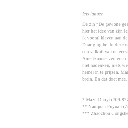
Iets langer
De zin “De gewone gees
hier het idee van zijn l
ik vooral kleven aan de
Daar ging het in deze n
een valkuil van de eers
Amerikaanse zenleraar 
niet nadenken, niets wet
hemel in te prijzen. Maar
brein. En dat doet mee. 
* Mazu Daoyi (709-877
** Nanquan Puyuan (7
*** Zhaozhou Congshe