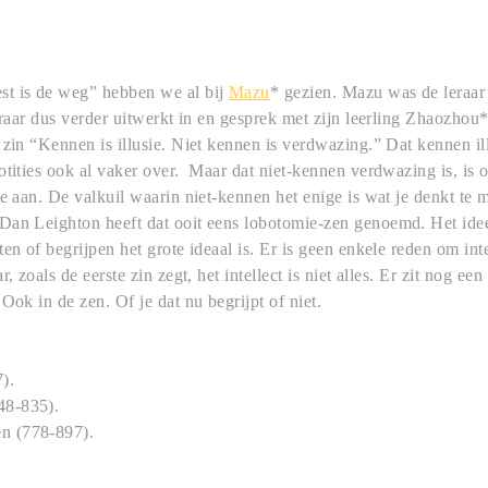
t is de weg” hebben we al bij
Mazu
* gezien. Mazu was de leraa
eraar dus verder uitwerkt in en gesprek met zijn leerling Zhaozhou**
 zin
“Kennen is illusie. Niet kennen is verdwazing.” Dat kennen illu
otities ook al vaker over. Maar dat niet-kennen verdwazing is, is o
te aan. De valkuil waarin niet-kennen het enige is wat je denkt te
Dan Leighton heeft dat ooit eens lobotomie-zen genoemd. Het idee
en of begrijpen het grote ideaal is. Er is geen enkele reden om inte
, zoals de eerste zin zegt, het intellect is niet alles. Er zit nog ee
Ook in de zen. Of je dat nu begrijpt of niet.
).
48-835).
n (778-897).