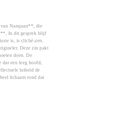
r van Nanquan**, die
*. In dit gesprek blijf
sie is, is cliché-zen.
rigineler. Deze zin pakt
 moeten doen. De
 dat een leeg hoofd,
llectuele luiheid de
n heel lichaam rond dat