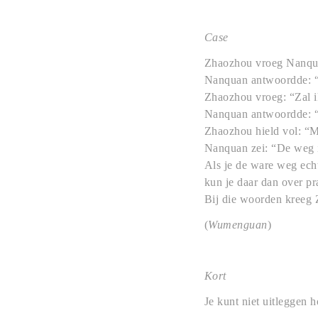
Case
Zhaozhou vroeg Nanqua
Nanquan antwoordde: “
Zhaozhou vroeg: “Zal i
Nanquan antwoordde: “A
Zhaozhou hield vol: “Ma
Nanquan zei: “De weg i
Als je de ware weg echt 
kun je daar dan over pr
Bij die woorden kreeg 
(
Wumenguan
)
Kort
Je kunt niet uitleggen h