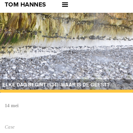
Skip
TOM HANNES
to
main
navigation
ELKE DAG BEGINT (134): WAAR IS DE GEEST?
14 mei
Case