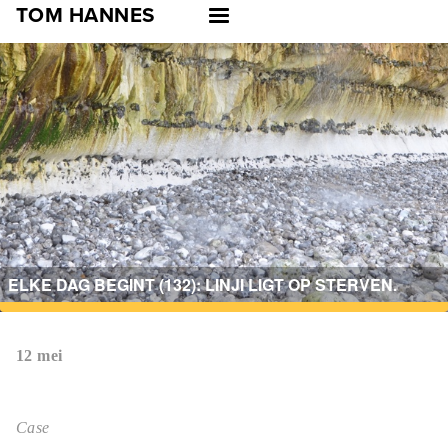
Skip
TOM HANNES
to
main
navigation
ELKE DAG BEGINT (132): LINJI LIGT OP STERVEN.
12 mei
Case