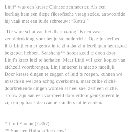
Linji* was een krasse Chinese zenmeester. Als een
leerling hem een diepe filosofische vraag stelde, antwoordde
hij vaak met een luide schreeuw: “Katsu!”
“De ware schat van het dharma-oog” is een vaste
zenuitdrukking voor het juiste onderricht. Op zijn sterfbed
lijkt Linji er niet gerust in te zijn dat zijn leerlingen hem goed
begrepen hebben. Sansheng** hoopt goed te doen door
Linji's kreet luid te herhalen. Maar Linji wil geen kopies van
zichzelf voortbrengen. Linji imiteren is niet zo moeilijk.
Door krasse dingen te zeggen of luid te roepen, kunnen we
misschien wel zen-achtig overkomen, maar zulke cliché-
doorbrekende dingen worden al heel snel zelf een cliché.
Trouw zijn aan een voorbeeld door erdoor geïnspireerd te
zijn en op basis daarvan iets anders uit te vinden.
* Linji Yixuan (?-867).
** Sanshen Huiran (9de eeuw).