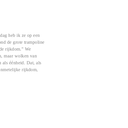
 dag heb ik ze op een
ond de grote trampoline
nsde rijkdom.” We
jn, maar wolken van
 als éénheid. Dat, als
nmetelijke rijkdom,