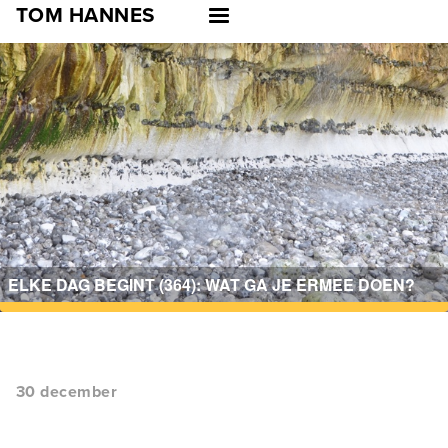
Skip
TOM HANNES
to
main
navigation
ELKE DAG BEGINT (364): WAT GA JE ERMEE DOEN?
30 december