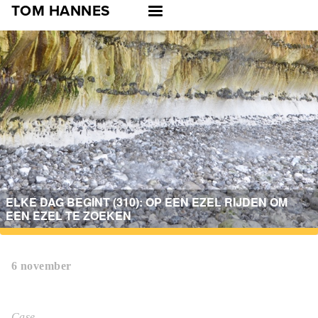
Skip
TOM HANNES
to
main
navigation
ELKE DAG BEGINT (310): OP EEN EZEL RIJDEN OM
EEN EZEL TE ZOEKEN
6 november
Case