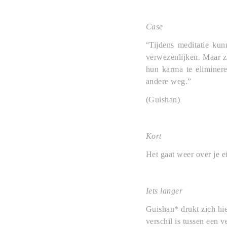
Case
“
Tijdens meditatie kun
verwezenlijken. Maar z
hun karma te eliminer
andere weg.”
(Guishan)
Kort
Het gaat weer over je e
Iets langer
Guishan* drukt zich hie
verschil is tussen een 