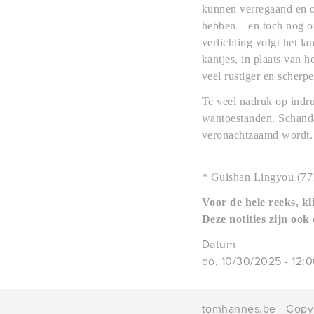
kunnen verregaand en op
hebben – en toch nog on
verlichting volgt het l
kantjes, in plaats van 
veel rustiger en scher
Te veel nadruk op indru
wantoestanden. Schandal
veronachtzaamd wordt. 
* Guishan Lingyou (77
Voor de hele reeks, k
Deze notities zijn ook
Datum
do, 10/30/2025 - 12:
tomhannes.be - Copy