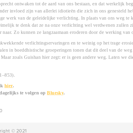
recht ontwaken tot de aard van ons bestaan, en dat werkelijk beg
der invloed zijn van allerlei idiotieën die zich in ons genesteld h
ange werk van de geleidelijke verlichting. In plaats van ons weg te
heimelijk te denk dat ze na onze verlichting wel verdwenen zullen zi
per naar. Zo kunnen ze langzaamaan eroderen door de werking van 
kwekkende verlichtingservaringen en te weinig op het trage erosie
en in boeddhistische groeperingen tonen dat dit deel van de weg 
Maar zoals Guishan hier zegt: er is geen andere weg. Laten we d
1–853).
lik
hier
.
 dagelijks te volgen op
Bluesky
.
00
right
©
2021